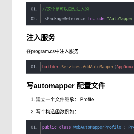
//这个是可以自动注入的
<
PackageReference
Include
=
"AutoMapper
注入服务
在program.cs中注入服务
builder
.
Services
.
AddAutoMapper
(
AppDoma
写automapper 配置文件
建立一个文件继承： Profile
写个构造函数例如：
public
class
WebAutoMapperProfile
:
Pr