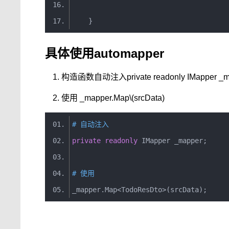
}
具体使用automapper
构造函数自动注入private readonly IMapper _m
使用 _mapper.Map\
(srcData)
# 自动注入
private
readonly
IMapper
 _mapper
;
# 使用
_mapper
.
Map
<
TodoResDto
>(
srcData
);