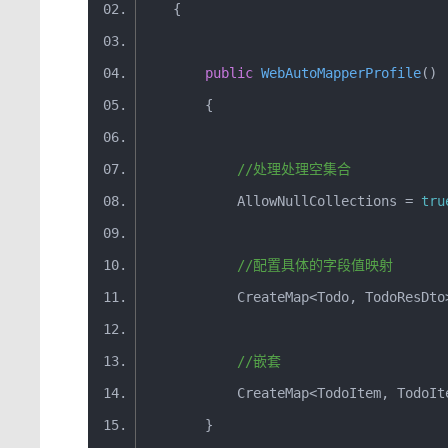
{
public
WebAutoMapperProfile
(
)
{
//处理处理空集合
AllowNullCollections
=
tru
//配置具体的字段值映射
CreateMap
<
Todo
,
TodoResDto
//嵌套
CreateMap
<
TodoItem
,
TodoIt
}