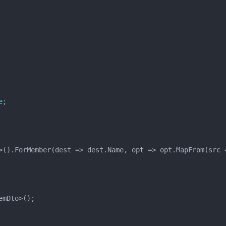
e
;
>().
ForMember
(
dest 
=>
 dest
.
Name
,
 opt 
=>
 opt
.
MapFrom
(
src 
emDto
>();