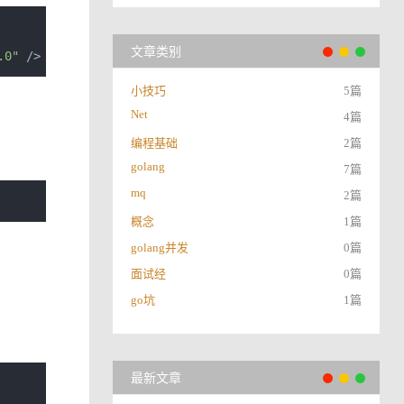
文章类别
.0"
/>
小技巧
5篇
Net
4篇
编程基础
2篇
golang
7篇
mq
2篇
概念
1篇
golang并发
0篇
面试经
0篇
go坑
1篇
最新文章