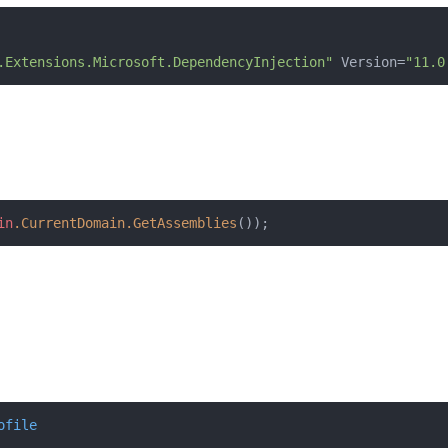
.Extensions.Microsoft.DependencyInjection"
Version
=
"11.0
in
.
CurrentDomain
.
GetAssemblies
());
ofile