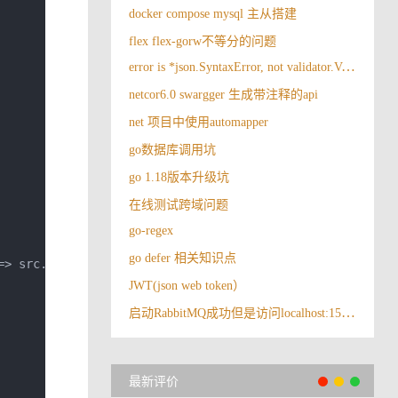
docker compose mysql 主从搭建
flex flex-gorw不等分的问题
error is *json.SyntaxError, not validator.ValidationErrors
netcor6.0 swargger 生成带注释的api
net 项目中使用automapper
go数据库调用坑
go 1.18版本升级坑
在线测试跨域问题
go-regex
go defer 相关知识点
=>
 src
.
Title
));
JWT(json web token）
启动RabbitMQ成功但是访问localhost:15672无法访问
最新评价